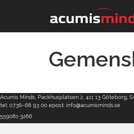
Gemens
Acumis Minds, Packhusplatsen 2, 411 13 Göteborg,
tel: 0736–68 93 00 epost: info@acumisminds.se
559081-3266